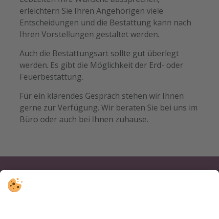
erleichtern Sie Ihren Angehörigen viele
Entscheidungen und die Bestattung kann nach
Ihren Vorstellungen gestaltet werden.
Auch die Bestattungsart sollte gut überlegt
werden. Es gibt die Möglichkeit der Erd- oder
Feuerbestattung.
Für ein klärendes Gespräch stehen wir Ihnen
gerne zur Verfügung. Wir beraten Sie bei uns im
Büro oder auch bei Ihnen zuhause.
Bestattung Stragenegg
Johann Jaeger Straße 8 • 39039 Niederdorf (BZ)